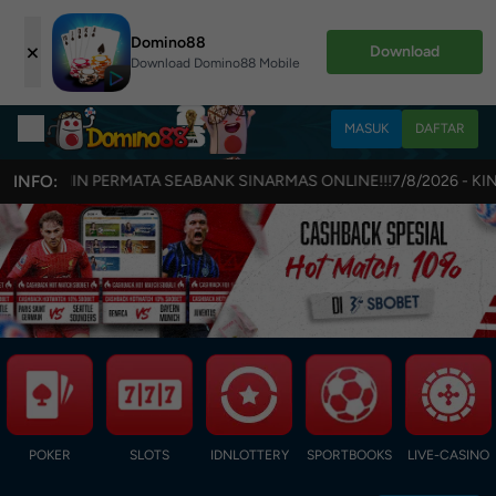
Domino88
×
Download
Download Domino88 Mobile
MASUK
DAFTAR
N PERMATA SEABANK SINARMAS ONLINE!!!
INFO:
7/8/2026 - KINI HADIR G
POKER
SLOTS
IDNLOTTERY
SPORTBOOKS
LIVE-CASINO