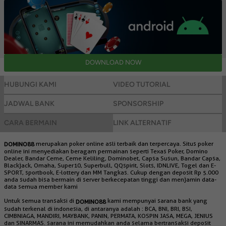
HUBUNGI KAMI
VIDEO TUTORIAL
JADWAL BANK
SPONSORSHIP
CARA BERMAIN
LINK ALTERNATIF
merupakan poker online asli terbaik dan terpercaya. Situs poker
DOMINO88
online ini menyediakan beragam permainan seperti Texas Poker, Domino
Dealer, Bandar Ceme, Ceme Keliling, Dominobet, Capsa Susun, Bandar Capsa,
Blackjack, Omaha, Super10, Superbull, QQspirit, Slots, IDNLIVE, Togel dan E-
SPORT, sportbook, E-lottery dan MM Tangkas. Cukup dengan deposit Rp 5.000
anda sudah bisa bermain di server berkecepatan tinggi dan menjamin data-
data semua member kami
Untuk semua transaksi di
kami mempunyai sarana bank yang
DOMINO88
sudah terkenal di indonesia, di antaranya adalah : BCA, BNI, BRI, BSI,
CIMBNIAGA, MANDIRI, MAYBANK, PANIN, PERMATA, KOSPIN JASA, MEGA, JENIUS
dan SINARMAS. sarana ini memudahkan anda selama bertransaksi deposit