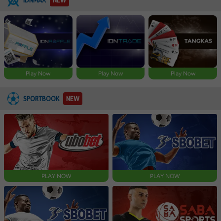
Play Now
Play Now
Play Now
SPORTBOOK
NEW
PLAY NOW
PLAY NOW