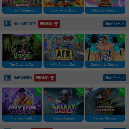
Mithai Madness...
Break Away Del...
Almighty Zeus ...
PROMO
NO LIMIT CITY
Lihat Semua
The Crypt 2 Ca...
AFK Airport Se...
Soaked By Seam...
PROMO
HABANERO
Lihat Semua
Rhythm Nights
Galaxy Babies
Raiden Shogun