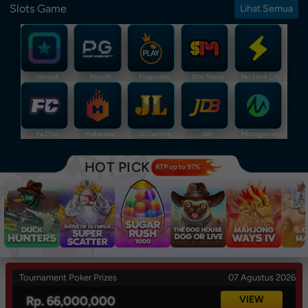
Slots Game
Lihat Semua
Idnslot
Pgsoft
Pragmatic
Slot Mania
No Limit City
Fa Chai
Habanero
Jili Gaming
Jdb
Microgaming
HOT PICK
RTP up to 97%
Tournament Poker Prizes
07 Agustus 2026
Rp. 66,000,000