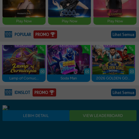
Play Now
Play Now
Play Now
PROMO
POPULAR
Lihat Semua
Lamp of Cornuc...
Soda Man
2026 GOLDEN GO...
PROMO
IDNSLOT
Lihat Semua