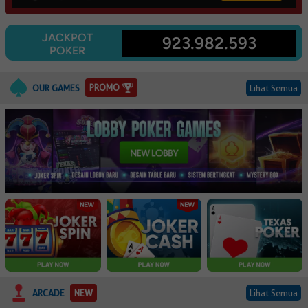
JACKPOT
923.982.593
POKER
PROMO
OUR GAMES
Lihat Semua
ARCADE
NEW
Lihat Semua